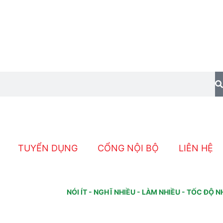
TUYỂN DỤNG
CỔNG NỘI BỘ
LIÊN HỆ
NÓI ÍT - NGHĨ NHIỀU - LÀM NHIỀU - TỐC ĐỘ NHAN