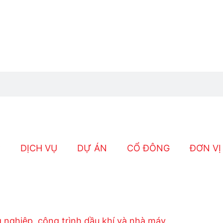
C
DỊCH VỤ
DỰ ÁN
CỔ ĐÔNG
ĐƠN VỊ
g nghiệp, công trình dầu khí và nhà máy