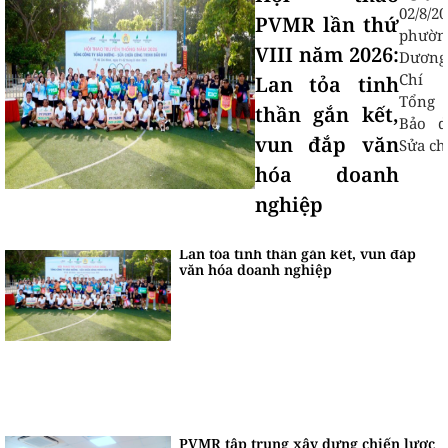
02/8/2
PVMR lần thứ
phườn
VIII năm 2026:
Dương,
Chí 
Lan tỏa tinh
Tổng 
thần gắn kết,
Bảo d
vun đắp văn
Sửa ch
hóa doanh
nghiệp
Hội thao PVMR lần thứ VIII năm 2026:
Lan tỏa tinh thần gắn kết, vun đắp
văn hóa doanh nghiệp
PVMR tập trung xây dựng chiến lược