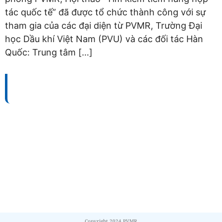
tác quốc tế” đã được tổ chức thành công với sự
tham gia của các đại diện từ PVMR, Trường Đại
học Dầu khí Việt Nam (PVU) và các đối tác Hàn
Quốc: Trung tâm […]
TỔNG CÔNG TY BẢO DƯỠNG - SỬA CHỮA CÔNG
TRÌNH DẦU KHÍ (PVMR)
Địa chỉ:
Số 100 – 102 – 104 Vũ Tông Phan, Phường
Bình Trưng, Thành phố Hồ Chí Minh, Việt Nam
MST:
0306194715
Điện thoại:
+84 (28) 6660 5678 / +84 (28) 3911 8565.
Fax:
+84 (28) 6687 2345 / +84 (28) 3911 8567
Copyright 2024 PVMR