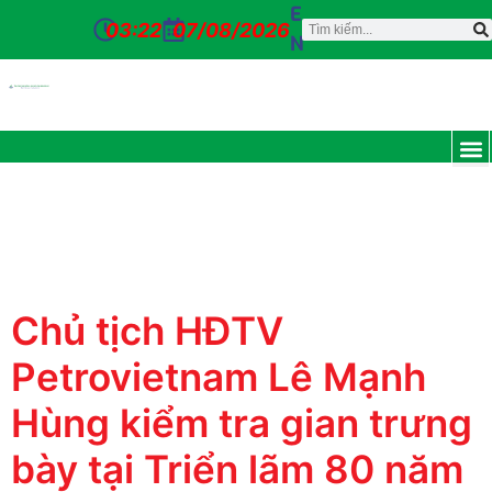
E
03:22
07/08/2026
N
Day:
August 28,
TRANG CH
GIỚI T
TIN TỨC
DỊCH VỤ
CỔ Đ
ĐƠN VỊ
TUYỂN D
CỔNG NỘI BỘ
LIÊN HỆ
2025
Chủ tịch HĐTV
Petrovietnam Lê Mạnh
Hùng kiểm tra gian trưng
bày tại Triển lãm 80 năm