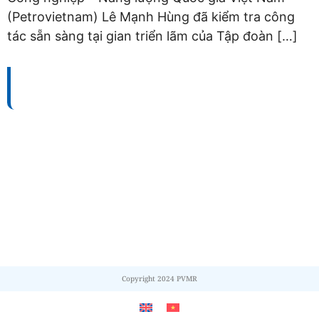
(Petrovietnam) Lê Mạnh Hùng đã kiểm tra công
tác sẵn sàng tại gian triển lãm của Tập đoàn […]
TỔNG CÔNG TY BẢO DƯỠNG - SỬA CHỮA CÔNG
TRÌNH DẦU KHÍ (PVMR)
Địa chỉ:
Số 100 – 102 – 104 Vũ Tông Phan, Phường
Bình Trưng, Thành phố Hồ Chí Minh, Việt Nam
MST:
0306194715
Điện thoại:
+84 (28) 6660 5678 / +84 (28) 3911 8565.
Fax:
+84 (28) 6687 2345 / +84 (28) 3911 8567
Copyright 2024 PVMR