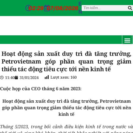
E
02:29
07/08/2026
N
TRANG CH
GIỚI T
TIN TỨC
DỊCH VỤ
CỔ Đ
ĐƠN VỊ
TUYỂN D
CỔNG NỘI BỘ
LIÊN HỆ
Hoạt động sản xuất duy trì đà tăng trưởng,
Petrovietnam góp phần quan trọng giảm
thiểu tác động tiêu cực tới nền kinh tế
Lượt xem:
160
11:40
31/01/2024
Cuộc họp của CEO tháng 6 năm 2023:
Hoạt động sản xuất duy trì đà tăng trưởng, Petrovietnam
góp phần quan trọng giảm thiểu tác động tiêu cực tới nền
kinh tế
Tháng 5/2023, trong bối cảnh điều kiện kinh tế trong nước và
thế giới vô cùng khó khăn, thời tiết khắc nghiệt với nắng nóng