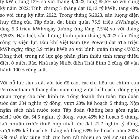
tỷ kWh, tăng 12% so với tháng 4/2023, tăng 85,5% so với cùng
kỳ năm 2022; Tính chung 5 tháng đạt 10,12 tỷ kWh, tăng 48%
so với cùng kỳ năm 2022. Trong tháng 5/2023, sản lượng điện
huy động của Tập đoàn đạt bình quân 75,5 triệu kWh/ngày,
tăng 5,3 triệu kWh/ngày (tương ứng tăng 7,5%) so với tháng
4/2023. Đặc biệt, sản lượng bình quân tháng 5/2023 của Tổng
công ty Điện lực Dầu khí Việt Nam (PV Power) đạt 51,5 triệu
kWh/ngày, tăng 5,9 triệu kWh so với bình quân tháng 4/2023;
Đồng thời, trong nỗ lực góp phần giảm thiểu tình trạng thiếu
điện ở miền Bắc, Nhà máy Nhiệt điện Thái Bình 2 cũng đã vận
hành 100% công suất.
Với nỗ lực sản xuất với tốc độ cao, các chỉ tiêu tài chính của
Petrovietnam 5 tháng đầu năm cũng vượt kế hoạch, đóng góp
quan trọng cho nền kinh tế. Tổng doanh thu toàn Tập đoàn
ước đạt 334 nghìn tỷ đồng, vượt 20% kế hoạch 5 tháng. Nộp
ngân sách nhà nước toàn Tập đoàn (không bao gồm ngân
sách) ước đạt 54,5 nghìn tỷ đồng, vượt 45% kế hoạch 5 tháng.
Lợi nhuận trước thuế hợp nhất ước đạt 21,7 nghìn tỷ đồng,
vượt 63% kế hoạch 5 tháng và bằng 63% kế hoạch năm 2023.
Kết quả này cũng tích cực hơn rất nhiều so với sự sụt giảm