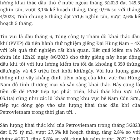
lượng khai thác dầu thô ở nước ngoài tháng 5/2023 đạt 149,5
nghìn tấn, vượt 3,1% kế hoạch tháng, tăng 0,9% so với tháng
4/2023; Tính chung 5 tháng đạt 751,6 nghìn tấn, vượt 2,6% kế
hoạch 5 tháng.
Tin vui là đầu tháng 6, Tổng công ty Thăm dò khai thác dầu
khí (PVEP) đã tiến hành thử nghiệm giếng Đại Hùng Nam – 4X
với kết quả thử nghiệm rất khả quan. Kết quả kiểm tra hồ
chứa lúc 12h20 ngày 8/6/2023 cho thấy giếng này hoạt động
dầu khí tốt với lưu lượng kiểm tra tối đa khoảng 6.350 thùng
dầu/ngày và 4,5 triệu feet khối khí/ngày. Với lưu lượng giao
thông như vậy khẳng định tiềm năng của khu vực Đại Hùng
Nam đủ tính thương mại và sẵn sàng khai thác. Đây cũng là
tiền đề để PVEP tiếp tục phát triển, khai thác khu vực Lô
05.1(a) cũng như các lô khác trong khu vực bể Nam Côn Sơn,
tiếp tục đóng góp vào sản lượng khai thác dầu khí của
Petrovietnam trong thời gian tới. .
Sản lượng khai thác khí của Petrovietnam trong tháng 5/2023
đạt 0,75 tỷ m3, vượt 27,6% kế hoạch tháng, tăng 2,8% so với
tháng 4/2023, tăng 6,8% so với cùng kỳ năm trước. 2022; Tính