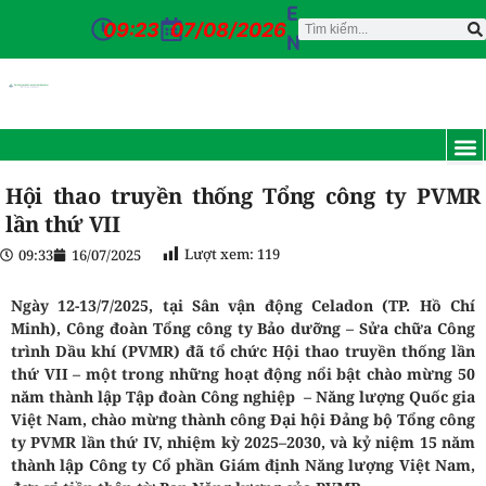
E
09:23
07/08/2026
N
TRANG CH
GIỚI T
TIN TỨ
DỊCH VỤ
CỔ Đ
ĐƠN VỊ
TUYỂN D
CỔNG NỘI BỘ
LIÊN HỆ
Hội thao truyền thống Tổng công ty PVMR
lần thứ VII
Lượt xem:
119
09:33
16/07/2025
Ngày 12-13/7/2025, tại Sân vận động Celadon (TP. Hồ Chí
Minh), Công đoàn Tổng công ty Bảo dưỡng – Sửa chữa Công
trình Dầu khí (PVMR) đã tổ chức Hội thao truyền thống lần
thứ VII – một trong những hoạt động nổi bật chào mừng 50
năm thành lập Tập đoàn Công nghiệp – Năng lượng Quốc gia
Việt Nam, chào mừng thành công Đại hội Đảng bộ Tổng công
ty PVMR lần thứ IV, nhiệm kỳ 2025–2030, và kỷ niệm 15 năm
thành lập Công ty Cổ phần Giám định Năng lượng Việt Nam,