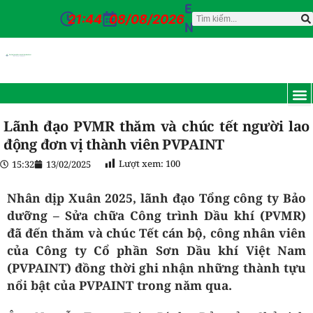
E
21:44
08/08/2026
N
TRANG CH
GIỚI T
TIN TỨC
DỊCH VỤ
CỔ Đ
ĐƠN VỊ
TUYỂN D
CỔNG NỘI BỘ
LIÊN HỆ
Lãnh đạo PVMR thăm và chúc tết người lao
động đơn vị thành viên PVPAINT
Lượt xem:
100
15:32
13/02/2025
Nhân dịp Xuân 2025, lãnh đạo Tổng công ty Bảo
dưỡng – Sửa chữa Công trình Dầu khí (PVMR)
đã đến thăm và chúc Tết cán bộ, công nhân viên
của Công ty Cổ phần Sơn Dầu khí Việt Nam
(PVPAINT) đồng thời ghi nhận những thành tựu
nổi bật của PVPAINT trong năm qua.