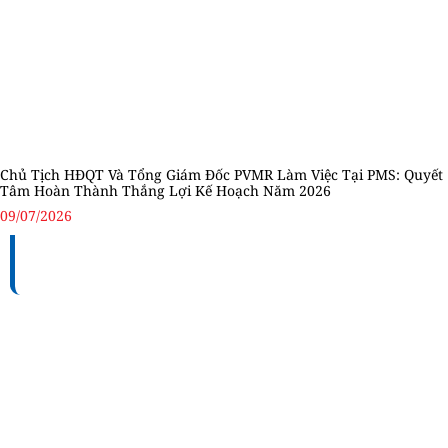
Chủ Tịch HĐQT Và Tổng Giám Đốc PVMR Làm Việc Tại PMS: Quyết
Tâm Hoàn Thành Thắng Lợi Kế Hoạch Năm 2026
09/07/2026
TỔNG CÔNG TY BẢO DƯỠNG - SỬA CHỮA CÔNG
TRÌNH DẦU KHÍ (PVMR)
Địa chỉ:
Số 100 – 102 – 104 Vũ Tông Phan, Phường
Bình Trưng, Thành phố Hồ Chí Minh, Việt Nam
MST:
0306194715
Điện thoại:
+84 (28) 6660 5678 / +84 (28) 3911 8565.