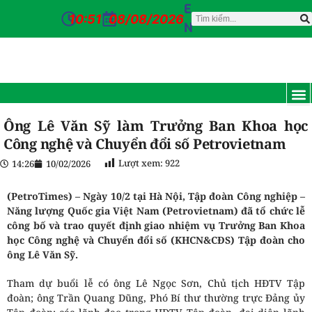
E
10:51
08/08/2026
N
TRANG CH
GIỚI T
TIN TỨC
DỊCH VỤ
CỔ Đ
ĐƠN VỊ
TUYỂN D
CỔNG NỘI BỘ
LIÊN HỆ
Ông Lê Văn Sỹ làm Trưởng Ban Khoa học
Công nghệ và Chuyển đổi số Petrovietnam
Lượt xem:
922
14:26
10/02/2026
(PetroTimes) –
Ngày 10/2 tại Hà Nội, Tập đoàn Công nghiệp –
Năng lượng Quốc gia Việt Nam (Petrovietnam) đã tổ chức lễ
công bố và trao quyết định giao nhiệm vụ Trưởng Ban Khoa
học Công nghệ và Chuyển đổi số (KHCN&CĐS) Tập đoàn cho
ông Lê Văn Sỹ.
Tham dự buổi lễ có ông Lê Ngọc Sơn, Chủ tịch HĐTV Tập
đoàn; ông Trần Quang Dũng, Phó Bí thư thường trực Đảng ủy