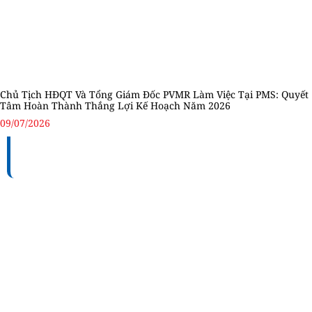
Chủ Tịch HĐQT Và Tổng Giám Đốc PVMR Làm Việc Tại PMS: Quyết
Tâm Hoàn Thành Thắng Lợi Kế Hoạch Năm 2026
09/07/2026
TỔNG CÔNG TY BẢO DƯỠNG - SỬA CHỮA CÔNG
TRÌNH DẦU KHÍ (PVMR)
Địa chỉ:
Số 100 – 102 – 104 Vũ Tông Phan, Phường
Bình Trưng, Thành phố Hồ Chí Minh, Việt Nam
MST:
0306194715
Điện thoại:
+84 (28) 6660 5678 / +84 (28) 3911 8565.
Fax:
+84 (28) 6687 2345 / +84 (28) 3911 8567