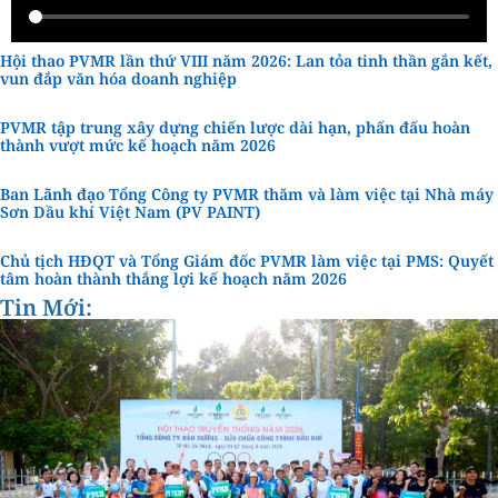
Hội thao PVMR lần thứ VIII năm 2026: Lan tỏa tinh thần gắn kết,
vun đắp văn hóa doanh nghiệp
PVMR tập trung xây dựng chiến lược dài hạn, phấn đấu hoàn
thành vượt mức kế hoạch năm 2026
Ban Lãnh đạo Tổng Công ty PVMR thăm và làm việc tại Nhà máy
Sơn Dầu khí Việt Nam (PV PAINT)
Chủ tịch HĐQT và Tổng Giám đốc PVMR làm việc tại PMS: Quyết
tâm hoàn thành thắng lợi kế hoạch năm 2026
Tin Mới: