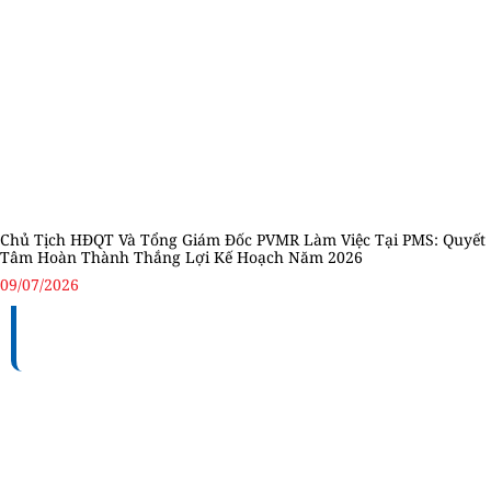
Chủ Tịch HĐQT Và Tổng Giám Đốc PVMR Làm Việc Tại PMS: Quyết
Tâm Hoàn Thành Thắng Lợi Kế Hoạch Năm 2026
09/07/2026
TỔNG CÔNG TY BẢO DƯỠNG - SỬA CHỮA CÔNG
TRÌNH DẦU KHÍ (PVMR)
Địa chỉ:
Số 100 – 102 – 104 Vũ Tông Phan, Phường
Bình Trưng, Thành phố Hồ Chí Minh, Việt Nam
MST:
0306194715