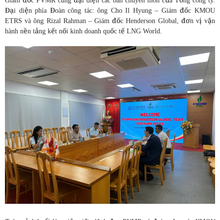
Giám đốc PVMR cùng đại diện các ban chuyên môn của Tổng công ty.
Đại diện phía Đoàn công tác: ông Cho Il Hyung – Giám đốc KMOU
ETRS và ông Rizal Rahman – Giám đốc Henderson Global, đơn vị vận
hành nền tảng kết nối kinh doanh quốc tế LNG World.