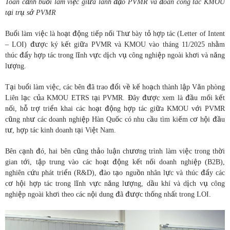
Toàn cảnh buổi làm việc giữa lãnh đạo PVMR và đoàn công tác KMOU
tại trụ sở PVMR
Buổi làm việc là hoạt động tiếp nối Thư bày tỏ hợp tác (Letter of Intent
– LOI) được ký kết giữa PVMR và KMOU vào tháng 11/2025 nhằm
thúc đẩy hợp tác trong lĩnh vực dịch vụ công nghiệp ngoài khơi và năng
lượng.
Tại buổi làm việc, các bên đã trao đổi về kế hoạch thành lập Văn phòng
Liên lạc của KMOU ETRS tại PVMR. Đây được xem là đầu mối kết
nối, hỗ trợ triển khai các hoạt động hợp tác giữa KMOU với PVMR
cũng như các doanh nghiệp Hàn Quốc có nhu cầu tìm kiếm cơ hội đầu
tư, hợp tác kinh doanh tại Việt Nam.
Bên cạnh đó, hai bên cũng thảo luận chương trình làm việc trong thời
gian tới, tập trung vào các hoạt động kết nối doanh nghiệp (B2B),
nghiên cứu phát triển (R&D), đào tạo nguồn nhân lực và thúc đẩy các
cơ hội hợp tác trong lĩnh vực năng lượng, dầu khí và dịch vụ công
nghiệp ngoài khơi theo các nội dung đã được thống nhất trong LOI.