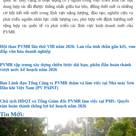
quốc tế. Đây cũng là hoạt động có ý nghĩa trong việc triển khai các nội
dung hợp tác đã được thống nhất giữa hai bên, đồng thời mở ra những
cơ hội kết nối mới trong lĩnh vực năng lượng, đào tạo, nghiên cứu và
phát triển nguồn nhân lực chất lượng cao, phù hợp với định hướng mở
rộng hợp tác quốc tế và phát triển các lĩnh vực kinh doanh mới của
PVMR.
Hội thao PVMR lần thứ VIII năm 2026: Lan tỏa tinh thần gắn kết, vun
đắp văn hóa doanh nghiệp
PVMR tập trung xây dựng chiến lược dài hạn, phấn đấu hoàn thành
vượt mức kế hoạch năm 2026
Ban Lãnh đạo Tổng Công ty PVMR thăm và làm việc tại Nhà máy Sơn
Dầu khí Việt Nam (PV PAINT)
Chủ tịch HĐQT và Tổng Giám đốc PVMR làm việc tại PMS: Quyết
tâm hoàn thành thắng lợi kế hoạch năm 2026
Tin Mới: