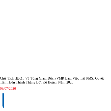
Chủ Tịch HĐQT Và Tổng Giám Đốc PVMR Làm Việc Tại PMS: Quyết
Tâm Hoàn Thành Thắng Lợi Kế Hoạch Năm 2026
09/07/2026
TỔNG CÔNG TY BẢO DƯỠNG - SỬA CHỮA CÔNG
TRÌNH DẦU KHÍ (PVMR)