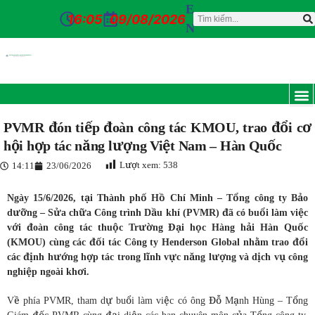
E
16:05
09/08/2026
N
TRANG C
GIỚI T
TIN TỨ
DỊCH VỤ
CỔ Đ
TUYỂN 
CỔNG N
LIÊN HỆ
PVMR đón tiếp đoàn công tác KMOU, trao đổi cơ
hội hợp tác năng lượng Việt Nam – Hàn Quốc
Lượt xem:
538
14:11
23/06/2026
Ngày 15/6/2026, tại Thành phố Hồ Chí Minh – Tổng công ty Bảo
dưỡng – Sửa chữa Công trình Dầu khí (PVMR) đã có buổi làm việc
với đoàn công tác thuộc Trường Đại học Hàng hải Hàn Quốc
(KMOU) cùng các đối tác Công ty Henderson Global nhằm trao đổi
các định hướng hợp tác trong lĩnh vực năng lượng và dịch vụ công
nghiệp ngoài khơi.
Về phía PVMR, tham dự buổi làm việc có ông Đỗ Mạnh Hùng – Tổng