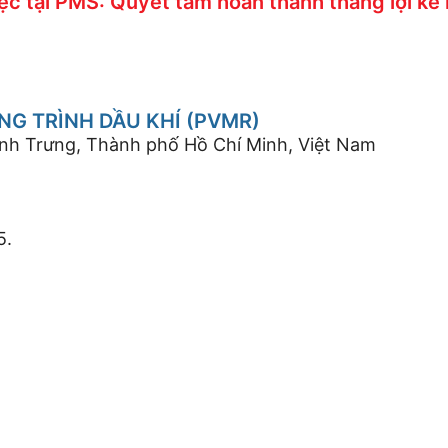
c tại PMS: Quyết tâm hoàn thành thắng lợi k
G TRÌNH DẦU KHÍ (PVMR)
ình Trưng, Thành phố Hồ Chí Minh, Việt Nam
5.