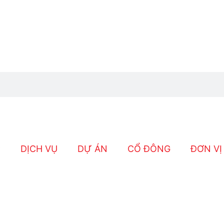
C
DỊCH VỤ
DỰ ÁN
CỔ ĐÔNG
ĐƠN VỊ
c Tất Niên Ấm Cún