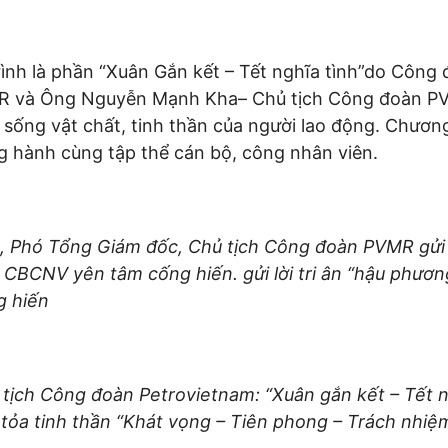
nh là phần “Xuân Gắn kết – Tết nghĩa tình”do Công 
 và Ông Nguyễn Mạnh Kha– Chủ tịch Công đoàn PVN đ
sống vật chất, tinh thần của người lao động. Chương
ng hành cùng tập thể cán bộ, công nhân viên.
 Phó Tổng Giám đốc, Chủ tịch Công đoàn PVMR gửi lờ
ể CBCNV yên tâm cống hiến. gửi lời tri ân “hậu phươ
g hiến
ch Công đoàn Petrovietnam: “Xuân gắn kết – Tết ng
tỏa tinh thần “Khát vọng – Tiên phong – Trách nhiệm