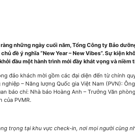
ew Year – New Vib
n ràng những ngày cuối năm, Tổng Công ty Bảo dưỡn
chủ đề ý nghĩa “New Year – New Vibes”. Sự kiện không
 khởi đầu một hành trình mới đầy khát vọng và
niềm t
đông đảo khách mời gồm các đại diện đến từ chính qu
ng nghiệp – Năng lượng Quốc gia Việt Nam (PVN): Ô
uan báo chí: Nhà báo Hoàng Anh – Trưởng Văn phòng 
ên của PVMR.
ng trọng tại khu vực check-in, nơi mọi người cùng n