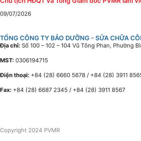
Chủ tịch HĐQT và Tổng Giám đốc PVMR làm việ
09/07/2026
TỔNG CÔNG TY BẢO DƯỠNG - SỬA CHỮA CÔN
Địa chỉ:
Số 100 – 102 – 104 Vũ Tông Phan, Phường B
MST:
0306194715
Điện thoại:
+84 (28) 6660 5678 / +84 (28) 3911 856
Fax:
+84 (28) 6687 2345 / +84 (28) 3911 8567
Copyright 2024 PVMR