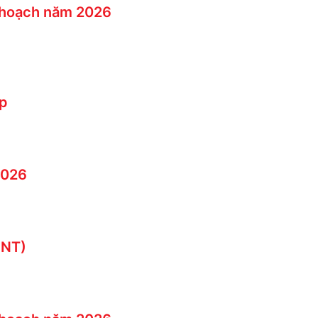
ế hoạch năm 2026
ệp
2026
INT)