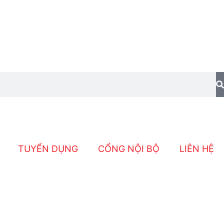
TUYỂN DỤNG
CỔNG NỘI BỘ
LIÊN HỆ
g, Khởi Đầu Năm