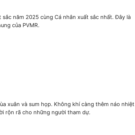
t sắc năm 2025 cùng Cá nhân xuất sắc nhất. Đây là
 phần tạo nên sức mạnh chung của PVMR.
 mùa xuân và sum họp. Không khí càng thêm náo nhiệt
ời rộn rã cho những người tham dự.