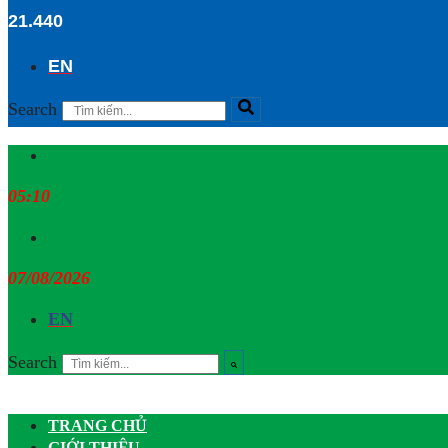
21.440
EN
Search
05:10
07/08/2026
EN
Search
TRANG CHỦ
GIỚI THIỆU