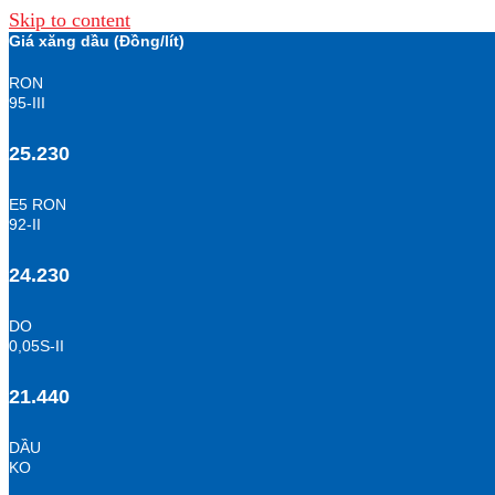
Skip to content
Giá xăng dầu (Đồng/lít)
RON
95-III
25.230
E5 RON
92-II
24.230
DO
0,05S-II
21.440
DẦU
KO