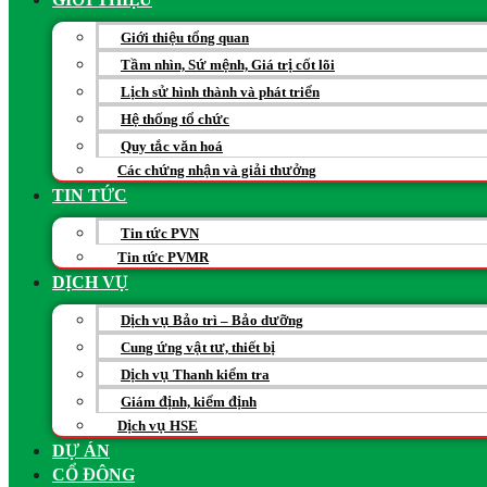
Giới thiệu tổng quan
Tầm nhìn, Sứ mệnh, Giá trị cốt lõi
Lịch sử hình thành và phát triển
Hệ thống tổ chức
Quy tắc văn hoá
Các chứng nhận và giải thưởng
TIN TỨC
Tin tức PVN
Tin tức PVMR
DỊCH VỤ
Dịch vụ Bảo trì – Bảo dưỡng
Cung ứng vật tư, thiết bị
Dịch vụ Thanh kiểm tra
Giám định, kiểm định
Dịch vụ HSE
DỰ ÁN
CỔ ĐÔNG