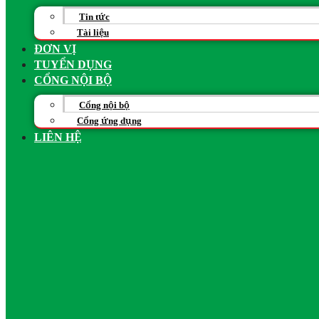
Tin tức
Tài liệu
ĐƠN VỊ
TUYỂN DỤNG
CỔNG NỘI BỘ
Cổng nội bộ
Cổng ứng dụng
LIÊN HỆ