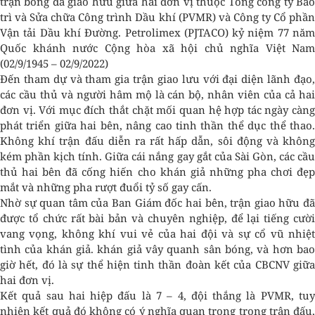
trận bóng đá giao hữu giữa hai đơn vị thuộc Tổng công ty Bảo
trì và Sửa chữa Công trình Dầu khí (PVMR) và Công ty Cổ phần
Vận tải Dầu khí Đường. Petrolimex (PJTACO) kỷ niệm 77 năm
Quốc khánh nước Cộng hòa xã hội chủ nghĩa Việt Nam
(02/9/1945 – 02/9/2022)
Đến tham dự và tham gia trận giao lưu với đại diện lãnh đạo,
các cầu thủ và người hâm mộ là cán bộ, nhân viên của cả hai
đơn vị. Với mục đích thắt chặt mối quan hệ hợp tác ngày càng
phát triển giữa hai bên, nâng cao tinh thần thể dục thể thao.
Không khí trận đấu diễn ra rất hấp dẫn, sôi động và không
kém phần kịch tính. Giữa cái nắng gay gắt của Sài Gòn, các cầu
thủ hai bên đã cống hiến cho khán giả những pha chơi đẹp
mắt và những pha rượt đuổi tỷ số gay cấn.
Nhờ sự quan tâm của Ban Giám đốc hai bên, trận giao hữu đã
được tổ chức rất bài bản và chuyên nghiệp, để lại tiếng cười
vang vọng, không khí vui vẻ của hai đội và sự cổ vũ nhiệt
tình của khán giả. khán giả vây quanh sân bóng, và hơn bao
giờ hết, đó là sự thể hiện tinh thần đoàn kết của CBCNV giữa
hai đơn vị.
Kết quả sau hai hiệp đấu là 7 – 4, đội thắng là PVMR, tuy
nhiên kết quả đó không có ý nghĩa quan trọng trong trận đấu,