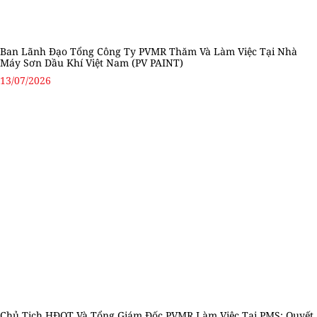
Ban Lãnh Đạo Tổng Công Ty PVMR Thăm Và Làm Việc Tại Nhà
Máy Sơn Dầu Khí Việt Nam (PV PAINT)
13/07/2026
Chủ Tịch HĐQT Và Tổng Giám Đốc PVMR Làm Việc Tại PMS: Quyết