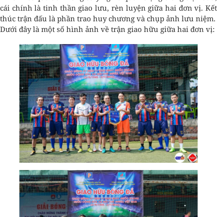
cái chính là tinh thần giao lưu, rèn luyện giữa hai đơn vị. Kết
thúc trận đấu là phần trao huy chương và chụp ảnh lưu niệm.
Dưới đây là một số hình ảnh về trận giao hữu giữa hai đơn vị: