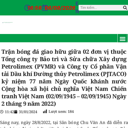
E
16:56
06/08/2026
N
TRANG CH
GIỚI T
TIN TỨC
DỊCH VỤ
CỔ Đ
ĐƠN VỊ
TUYỂN D
CỔNG NỘI BỘ
LIÊN HỆ
Trận bóng đá giao hữu giữa 02 đơn vị thuộc
Tổng công ty Bảo trì và Sửa chữa Xây dựng
Petrolimex (PVMR) và Công ty Cổ phần Vận
tải Dầu khí Đường thủy Petrolimex (PJTACO)
kỷ niệm 77 năm Ngày Quốc khánh nước
Cộng hòa xã hội chủ nghĩa Việt Nam Chiến
tranh Việt Nam (02/09/1945 – 02/09/1945) Ngày
2 tháng 9 năm 2022)
Lượt xem:
184
11:42
31/01/2024
Sáng nay, ngày 28/8/2022, tại Sân bóng Chu Văn An đã diễn ra