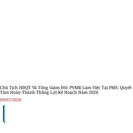
Chủ Tịch HĐQT Và Tổng Giám Đốc PVMR Làm Việc Tại PMS: Quyết
Tâm Hoàn Thành Thắng Lợi Kế Hoạch Năm 2026
09/07/2026
TỔNG CÔNG TY BẢO DƯỠNG - SỬA CHỮA CÔNG
TRÌNH DẦU KHÍ (PVMR)
Địa chỉ:
Số 100 – 102 – 104 Vũ Tông Phan, Phường