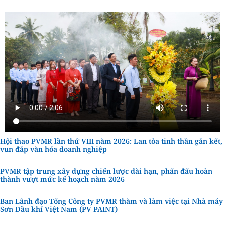
Hội thao PVMR lần thứ VIII năm 2026: Lan tỏa tinh thần gắn kết,
vun đắp văn hóa doanh nghiệp
PVMR tập trung xây dựng chiến lược dài hạn, phấn đấu hoàn
thành vượt mức kế hoạch năm 2026
Ban Lãnh đạo Tổng Công ty PVMR thăm và làm việc tại Nhà máy
Sơn Dầu khí Việt Nam (PV PAINT)