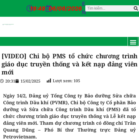
E
19:48
06/08/2026
N
TRANG CH
GIỚI T
TIN TỨC
DỊCH VỤ
CỔ Đ
ĐƠN VỊ
TUYỂN D
CỔNG NỘI BỘ
LIÊN HỆ
[VIDEO] Chi bộ PMS tổ chức chương trình
giáo dục truyền thống và kết nạp đảng viên
mới
Lượt xem:
105
20:31
15/02/2025
Ngày 14/2, Đảng uỷ Tổng Công ty Bảo dưỡng Sửa chữa
Công trình Dầu khí (PVMR), Chi bộ Công ty Cổ phần Bảo
dưỡng và Sửa chữa Công trình Dầu khí (PMS) đã tổ
chức chương trình giáo dục truyền thống và Lễ kết nạp
đảng viên mới. Tham dự chương trình có đồng chí Trần
Quang Dũng – Phó Bí thư Thường trực Đảng uỷ
Petrovietnam.