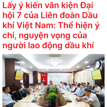
Lấy ý kiến ​​văn kiện Đại
hội 7 của Liên đoàn Dầu
khí Việt Nam: Thể hiện ý
chí, nguyện vọng của
người lao động dầu khí