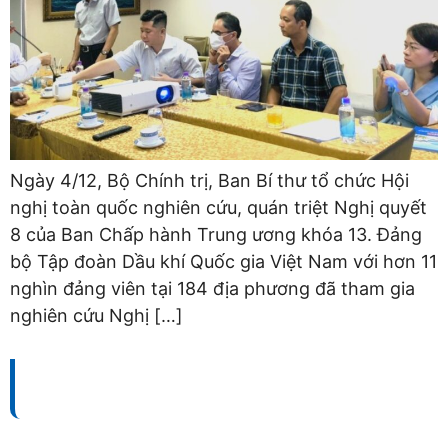
Ngày 4/12, Bộ Chính trị, Ban Bí thư tổ chức Hội
nghị toàn quốc nghiên cứu, quán triệt Nghị quyết
8 của Ban Chấp hành Trung ương khóa 13. Đảng
bộ Tập đoàn Dầu khí Quốc gia Việt Nam với hơn 11
nghìn đảng viên tại 184 địa phương đã tham gia
nghiên cứu Nghị […]
TỔNG CÔNG TY BẢO DƯỠNG - SỬA CHỮA CÔNG
TRÌNH DẦU KHÍ (PVMR)
Địa chỉ:
Số 100 – 102 – 104 Vũ Tông Phan, Phường Bình