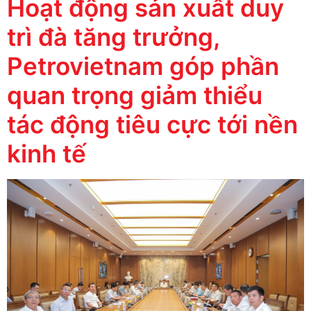
Hoạt động sản xuất duy
trì đà tăng trưởng,
Petrovietnam góp phần
quan trọng giảm thiểu
tác động tiêu cực tới nền
kinh tế