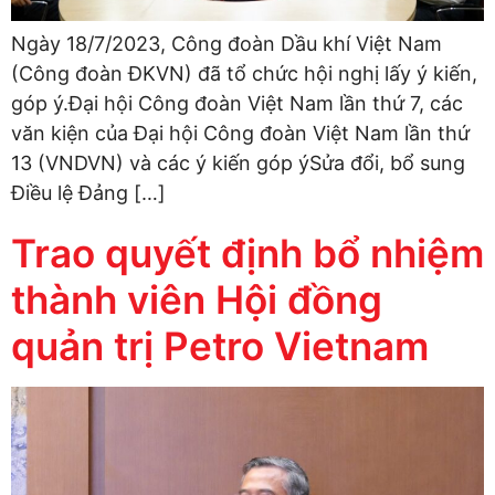
Ngày 18/7/2023, Công đoàn Dầu khí Việt Nam
(Công đoàn ĐKVN) đã tổ chức hội nghị lấy ý kiến,
góp ý.Đại hội Công đoàn Việt Nam lần thứ 7, các
văn kiện của Đại hội Công đoàn Việt Nam lần thứ
13 (VNDVN) và các ý kiến ​​góp ýSửa đổi, bổ sung
Điều lệ Đảng […]
Trao quyết định bổ nhiệm
thành viên Hội đồng
quản trị Petro Vietnam